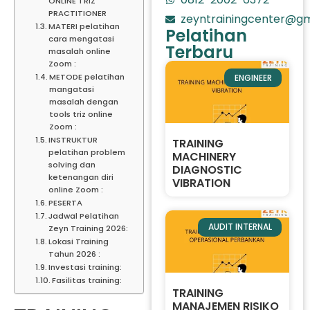
ONLINE TRIZ
PRACTITIONER
zeyntrainingcenter@gm
MATERI pelatihan
Pelatihan
cara mengatasi
Terbaru
masalah online
Zoom :
METODE pelatihan
ENGINEER
mangatasi
masalah dengan
tools triz online
Zoom :
INSTRUKTUR
TRAINING
pelatihan problem
MACHINERY
solving dan
DIAGNOSTIC
ketenangan diri
VIBRATION
online Zoom :
PESERTA
Jadwal Pelatihan
AUDIT INTERNAL
Zeyn Training 2026:
Lokasi Training
Tahun 2026 :
Investasi training:
Fasilitas training:
TRAINING
MANAJEMEN RISIKO