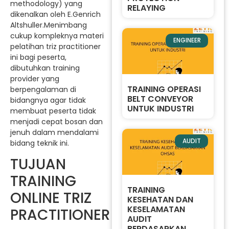
methodology) yang
RELAYING
dikenalkan oleh E.Genrich
Altshuller.Menimbang
cukup kompleknya materi
ENGINEER
pelatihan triz practitioner
ini bagi peserta,
dibutuhkan training
provider yang
TRAINING OPERASI
berpengalaman di
BELT CONVEYOR
bidangnya agar tidak
UNTUK INDUSTRI
membuat peserta tidak
menjadi cepat bosan dan
jenuh dalam mendalami
AUDIT
bidang teknik ini.
TUJUAN
TRAINING
TRAINING
ONLINE TRIZ
KESEHATAN DAN
KESELAMATAN
PRACTITIONER
AUDIT
BERDASARKAN