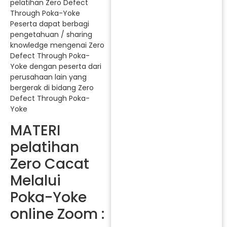
pelatihan Zero Defect
Through Poka-Yoke
Peserta dapat berbagi
pengetahuan / sharing
knowledge mengenai Zero
Defect Through Poka-
Yoke dengan peserta dari
perusahaan lain yang
bergerak di bidang Zero
Defect Through Poka-
Yoke
MATERI
pelatihan
Zero Cacat
Melalui
Poka-Yoke
online Zoom :