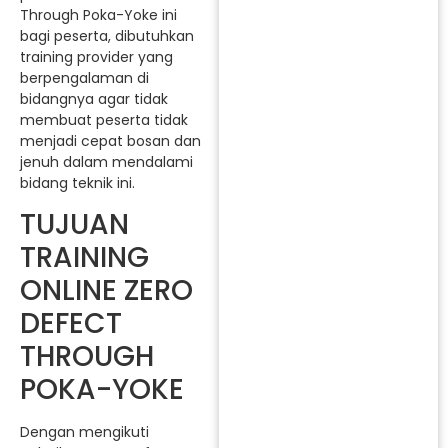
Through Poka-Yoke ini
bagi peserta, dibutuhkan
training provider yang
berpengalaman di
bidangnya agar tidak
membuat peserta tidak
menjadi cepat bosan dan
jenuh dalam mendalami
bidang teknik ini.
TUJUAN
TRAINING
ONLINE ZERO
DEFECT
THROUGH
POKA-YOKE
Dengan mengikuti