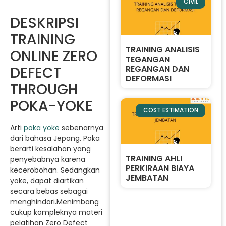
CIVIL
DESKRIPSI
TRAINING
TRAINING ANALISIS
ONLINE ZERO
TEGANGAN
DEFECT
REGANGAN DAN
DEFORMASI
THROUGH
POKA-YOKE
COST ESTIMATION
Arti
poka yoke
sebenarnya
dari bahasa Jepang. Poka
berarti kesalahan yang
TRAINING AHLI
penyebabnya karena
PERKIRAAN BIAYA
kecerobohan. Sedangkan
JEMBATAN
yoke, dapat diartikan
secara bebas sebagai
menghindari.Menimbang
cukup kompleknya materi
pelatihan Zero Defect